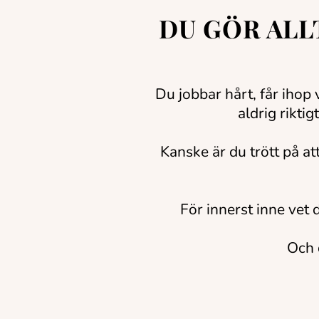
DU GÖR ALL
Du jobbar hårt, får ihop
aldrig rikti
Kanske är du trött på att
För innerst inne vet 
Och d