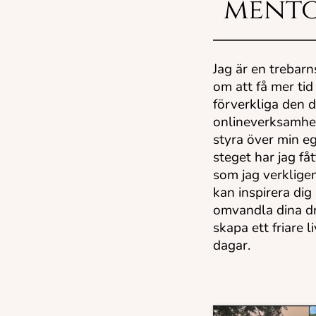
ment
Jag är en trebar
om att få mer tid
förverkliga den 
onlineverksamhet
styra över min eg
steget har jag fåt
som jag verkligen
kan inspirera di
omvandla dina dr
skapa ett friare 
dagar.