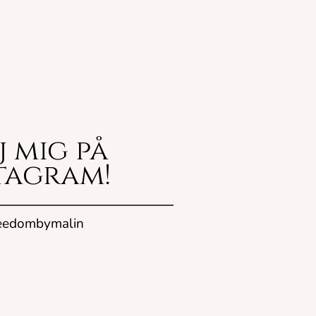
j mig på
tagram!
eedombymalin