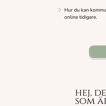
Hur du kan komma i
online tidigare.
hej, d
som ä