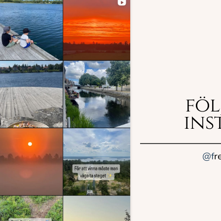
föl
ins
@f
r